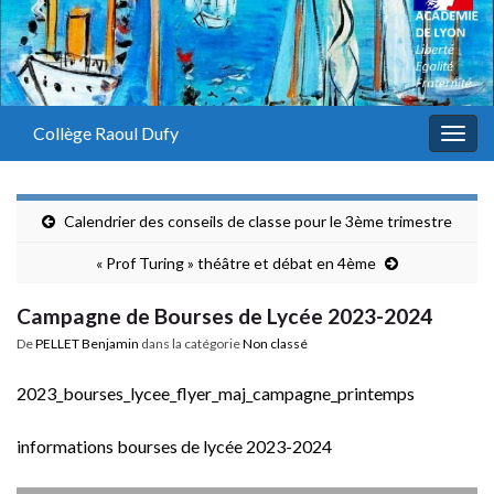
Panneau de gestion des cookies
Collège Raoul Dufy
Togg
navig
Calendrier des conseils de classe pour le 3ème trimestre
« Prof Turing » théâtre et débat en 4ème
Campagne de Bourses de Lycée 2023-2024
De
PELLET Benjamin
dans la catégorie
Non classé
2023_bourses_lycee_flyer_maj_campagne_printemps
informations bourses de lycée 2023-2024