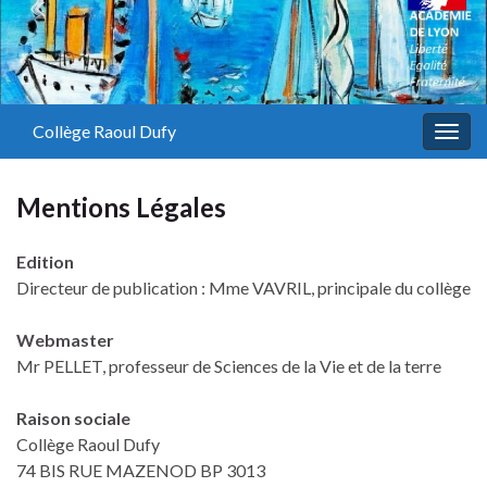
Panneau de gestion des cookies
Collège Raoul Dufy
Togg
navig
Mentions Légales
Edition
Directeur de publication : Mme VAVRIL, principale du collège
Webmaster
Mr PELLET, professeur de Sciences de la Vie et de la terre
Raison sociale
Collège Raoul Dufy
74 BIS RUE MAZENOD BP 3013