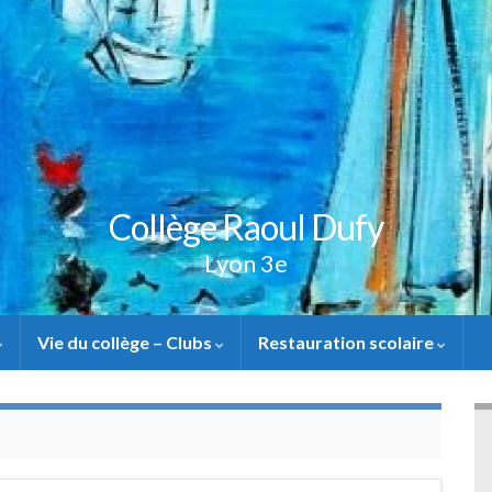
Collège Raoul Dufy
Lyon 3e
Vie du collège – Clubs
Restauration scolaire