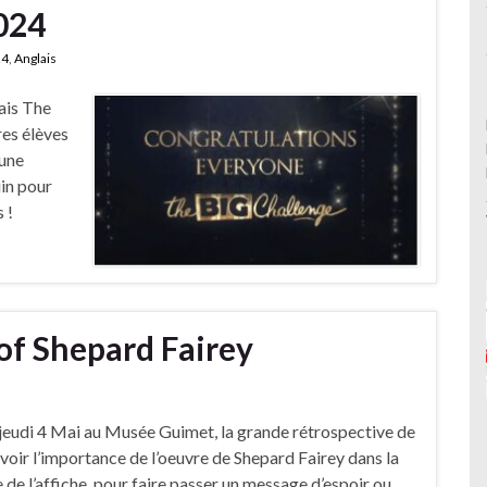
024
24
,
Anglais
ais The
es élèves
 une
uin pour
 !
of Shepard Fairey
, jeudi 4 Mai au Musée Guimet, la grande rétrospective de
 voir l’importance de l’oeuvre de Shepard Fairey dans la
 de l’affiche, pour faire passer un message d’espoir ou …