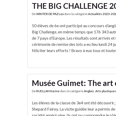
THE BIG CHALLENGE 2
De
WINTER DE PAZ Lea
dans la catégorie
Actualités 2023-20
50 élèves de 6e ont participé au concours d’angl
Big Challenge, en même temps que 176 343 autr
de 7 pays d’Europe. Les résultats sont arrivés et
cérémonie de remise des lots a eu lieu lundi 24 j
féliciter leurs efforts ! Bravo à eux tous et toutes
Musée Guimet: The art 
De
RUELLAN Karine
dans la catégorie
Anglais
,
Arts plastiques
Les élèves de la classe de 3e4 ont été découvrir
Shepard Fairey. La visite guidée leur a permis de
société américaine. Ils ont pu comprendre le rôle