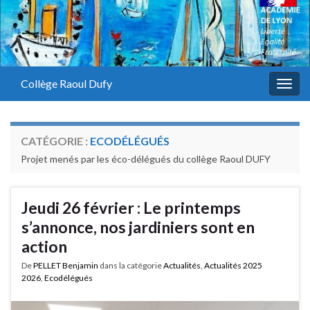
Panneau de gestion des cookies
Collège Raoul Dufy
Togg
navig
CATÉGORIE :
ECODÉLÉGUÉS
Projet menés par les éco-délégués du collège Raoul DUFY
Jeudi 26 février : Le printemps
s’annonce, nos jardiniers sont en
action
De
PELLET Benjamin
dans la catégorie
Actualités
,
Actualités 2025
2026
,
Ecodélégués