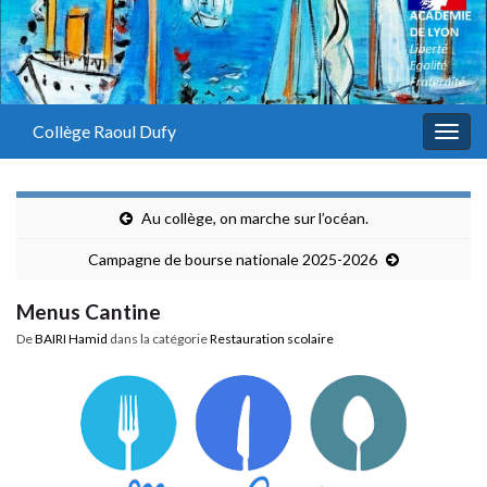
Panneau de gestion des cookies
Collège Raoul Dufy
Togg
navig
Au collège, on marche sur l’océan.
Campagne de bourse nationale 2025-2026
Menus Cantine
De
BAIRI Hamid
dans la catégorie
Restauration scolaire