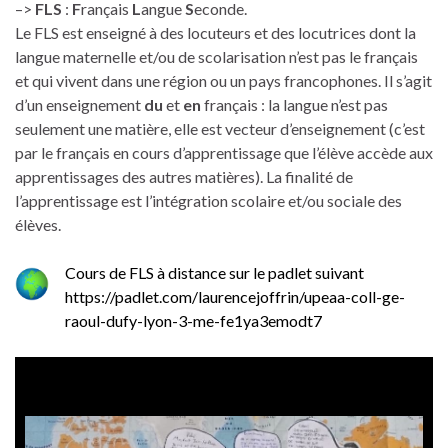
–>
FLS
:
F
rançais
L
angue
S
econde.
Le FLS est enseigné à des locuteurs et des locutrices dont la
langue maternelle et/ou de scolarisation n’est pas le français
et qui vivent dans une région ou un pays francophones. Il s’agit
d’un enseignement
du
et
en
français : la langue n’est pas
seulement une matière, elle est vecteur d’enseignement (c’est
par le français en cours d’apprentissage que l’élève accède aux
apprentissages des autres matières). La finalité de
l’apprentissage est l’intégration scolaire et/ou sociale des
élèves.
Cours de FLS à distance sur le padlet suivant
https://padlet.com/laurencejoffrin/upeaa-coll-ge-
raoul-dufy-lyon-3-me-fe1ya3emodt7