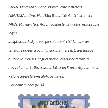
EANA
:
É
lèves
A
llophones
N
ouvellement
A
rrivés
NSA/MSA
: élèves
N
on/
M
al
S
colarisés
A
ntérieurement
MNA
:
M
ineurs
N
on
A
ccompagnés (sans adulte responsable
légal)
allophone
:
désigne une personne qui, résidant sur un
territoire donné, a pour langue première (L1) une langue
autre que la ou les langues pratiquées sur ce territoire.
nouvellement
: élèves scolarisé.e.s en France depuis moins:
– d’une année (élèves alphabétisé.e.s)
– de deux années (NSA).