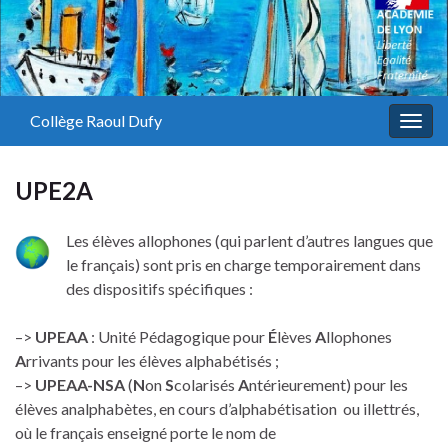
Collège Raoul Dufy
Togg
navig
UPE2A
Les élèves allophones (qui parlent d’autres langues que
le français) sont pris en charge temporairement dans
des dispositifs spécifiques :
–>
UPEAA
: Unité Pédagogique pour
É
lèves
A
llophones
A
rrivants pour les élèves alphabétisés ;
–>
UPEAA-NSA
(
N
on
S
colarisés
A
ntérieurement) pour les
élèves analphabètes, en cours d’alphabétisation ou illettrés,
où le français enseigné porte le nom de