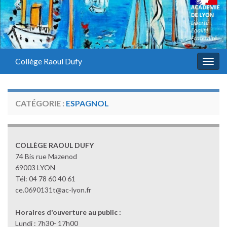
Panneau de gestion des cookies
Collège Raoul Dufy
Togg
navig
CATÉGORIE :
ESPAGNOL
COLLÈGE RAOUL DUFY
74 Bis rue Mazenod
69003 LYON
Tél: 04 78 60 40 61
ce.0690131t@ac-lyon.fr
Horaires d'ouverture au public :
Lundi : 7h30- 17h00