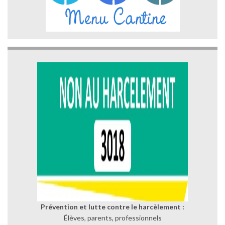
Prévention et lutte contre le harcèlement :
Élèves, parents, professionnels