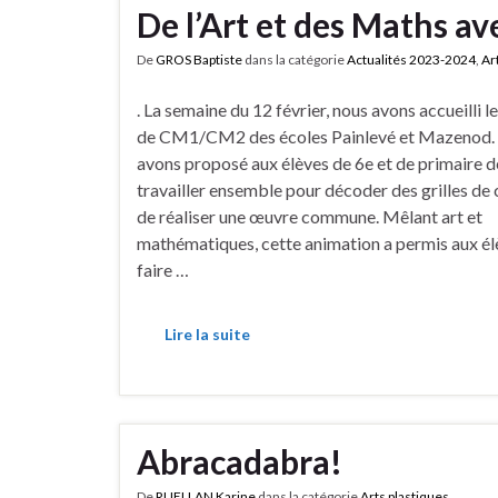
De l’Art et des Maths 
De
GROS Baptiste
dans la catégorie
Actualités 2023-2024
,
Ar
. La semaine du 12 février, nous avons accueilli l
de CM1/CM2 des écoles Painlevé et Mazenod.
avons proposé aux élèves de 6e et de primaire d
travailler ensemble pour décoder des grilles de 
de réaliser une œuvre commune. Mêlant art et
mathématiques, cette animation a permis aux él
faire …
Lire la suite
Abracadabra!
De
RUELLAN Karine
dans la catégorie
Arts plastiques