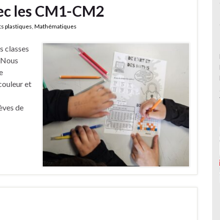
avec les CM1-CM2
ts plastiques
,
Mathématiques
es classes
 Nous
e
couleur et
èves de