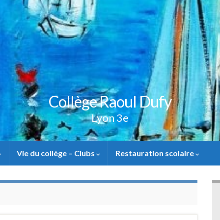
Collège Raoul Dufy
Lyon 3e
Vie du collège – Clubs
Restauration scolaire